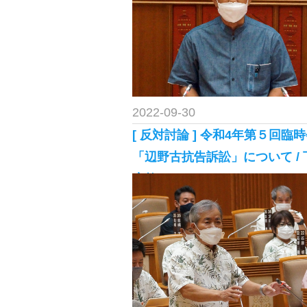
2022-09-30
[ 反対討論 ] 令和4年第５回臨
「辺野古抗告訴訟」について / 
康教