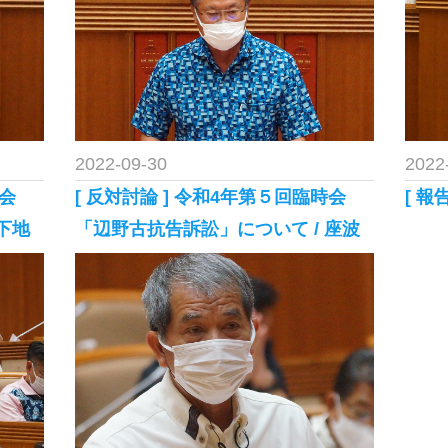
2022-09-30
2022
時会
[ 反対討論 ] 令和4年第５回臨時会
[ 報
下地
「辺野古抗告訴訟」について / 座波
一