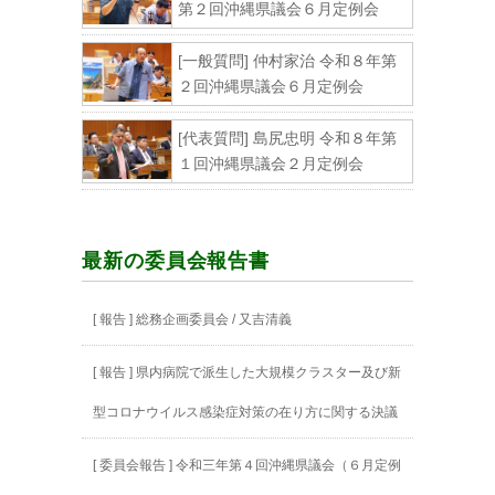
第２回沖縄県議会６月定例会
[一般質問] 仲村家治 令和８年第
２回沖縄県議会６月定例会
[代表質問] 島尻忠明 令和８年第
１回沖縄県議会２月定例会
最新の委員会報告書
[ 報告 ] 総務企画委員会 / 又吉清義
[ 報告 ] 県内病院で派生した大規模クラスター及び新
型コロナウイルス感染症対策の在り方に関する決議
[ 委員会報告 ] 令和三年第４回沖縄県議会（６月定例