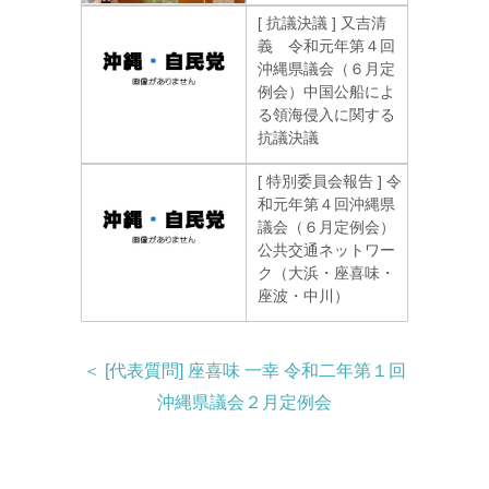
[ 抗議決議 ] 又吉清
義 令和元年第４回
沖縄県議会（６月定
例会）中国公船によ
る領海侵入に関する
抗議決議
[ 特別委員会報告 ] 令
和元年第４回沖縄県
議会（６月定例会）
公共交通ネットワー
ク（大浜・座喜味・
座波・中川）
＜ [代表質問] 座喜味 一幸 令和二年第１回
沖縄県議会２月定例会