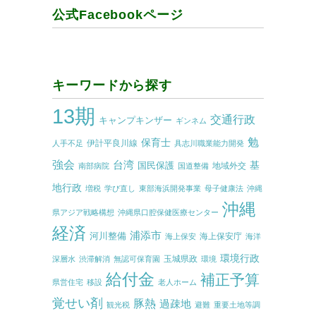
公式Facebookページ
キーワードから探す
13期
交通行政
キャンプキンザー
ギンネム
勉
保育士
伊計平良川線
人手不足
具志川職業能力開発
強会
台湾
基
国民保護
地域外交
南部病院
国道整備
地行政
増税
学び直し
東部海浜開発事業
母子健康法
沖縄
沖縄
県アジア戦略構想
沖縄県口腔保健医療センター
経済
浦添市
河川整備
海上保安庁
海上保安
海洋
環境行政
玉城県政
深層水
渋滞解消
無認可保育園
環境
給付金
補正予算
県営住宅
移設
老人ホーム
覚せい剤
豚熱
過疎地
観光税
避難
重要土地等調