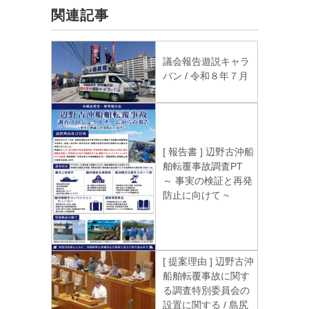
関連記事
議会報告遊説キャラ
バン / 令和８年７月
[ 報告書 ] 辺野古沖船
舶転覆事故調査PT
～ 事実の検証と再発
防止に向けて ~
[ 提案理由 ] 辺野古沖
船舶転覆事故に関す
る調査特別委員会の
設置に関する / 島尻