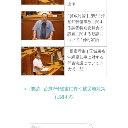
忠明
[ 賛成討論 ] 辺野古沖
船舶転覆事故に関す
る調査特別委員会の
設置に関する動議に
ついて / 仲村家治
[ 提案理由 ] 玉城康裕
沖縄県知事に対する
問責決議について /
大浜一郎
＜ [ 要請 ] 台風2号被害に伴う被災地対策
に関する