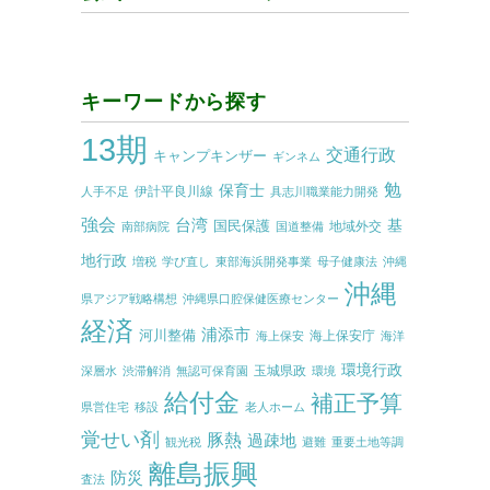
キーワードから探す
13期
交通行政
キャンプキンザー
ギンネム
勉
保育士
伊計平良川線
人手不足
具志川職業能力開発
強会
台湾
基
国民保護
地域外交
南部病院
国道整備
地行政
増税
学び直し
東部海浜開発事業
母子健康法
沖縄
沖縄
県アジア戦略構想
沖縄県口腔保健医療センター
経済
浦添市
河川整備
海上保安庁
海上保安
海洋
環境行政
玉城県政
深層水
渋滞解消
無認可保育園
環境
給付金
補正予算
県営住宅
移設
老人ホーム
覚せい剤
豚熱
過疎地
観光税
避難
重要土地等調
離島振興
防災
査法