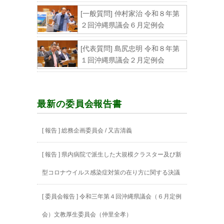
[一般質問] 仲村家治 令和８年第
２回沖縄県議会６月定例会
[代表質問] 島尻忠明 令和８年第
１回沖縄県議会２月定例会
最新の委員会報告書
[ 報告 ] 総務企画委員会 / 又吉清義
[ 報告 ] 県内病院で派生した大規模クラスター及び新
型コロナウイルス感染症対策の在り方に関する決議
[ 委員会報告 ] 令和三年第４回沖縄県議会（６月定例
会）文教厚生委員会（仲里全孝）