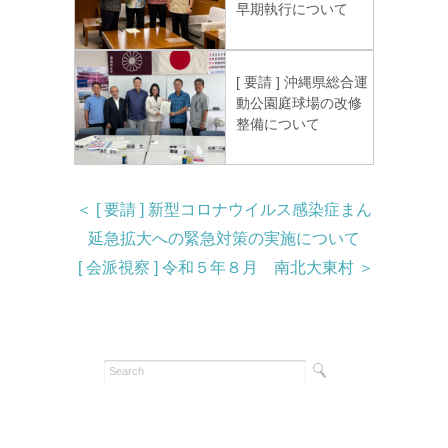
早期執行について
[ 要請 ] 沖縄県総合運
動公園庭球場の改修
整備について
＜ [ 要請 ] 新型コロナウイルス感染症まん
延急拡大への緊急対策の実施について
[ 会派視察 ] 令和５年８月 南北大東村 ＞