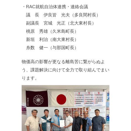
・RAC就航自治体連携・連絡会議
議 長 伊良皆 光夫（多良間村長）
副議長 宮城 光正（北大東村長）
桃原 秀雄（久米島町長）
新垣 利治（南大東村長）
糸数 健一（与那国町長）
物価高の影響が更なる離島苦に繋がらぬよ
う、課題解決に向けて全力で取り組んでまい
ります。