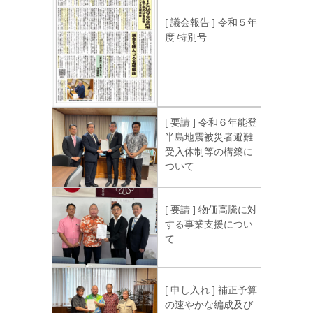
[ 議会報告 ] 令和５年
度 特別号
[ 要請 ] 令和６年能登
半島地震被災者避難
受入体制等の構築に
ついて
[ 要請 ] 物価高騰に対
する事業支援につい
て
[ 申し入れ ] 補正予算
の速やかな編成及び