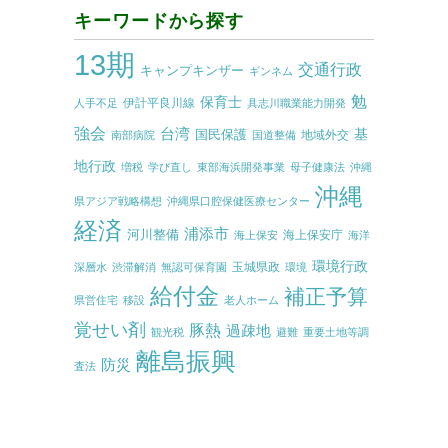
キーワードから探す
13期
交通行政
キャンプキンザー
ギンネム
勉
保育士
伊計平良川線
人手不足
具志川職業能力開発
強会
台湾
基
国民保護
地域外交
南部病院
国道整備
地行政
増税
学び直し
東部海浜開発事業
母子健康法
沖縄
沖縄
県アジア戦略構想
沖縄県口腔保健医療センター
経済
浦添市
河川整備
海上保安庁
海上保安
海洋
環境行政
玉城県政
深層水
渋滞解消
無認可保育園
環境
給付金
補正予算
県営住宅
移設
老人ホーム
覚せい剤
豚熱
過疎地
観光税
避難
重要土地等調
離島振興
防災
査法