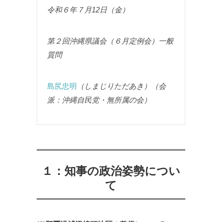
令和６年７月12日（金）
第２回沖縄県議会（６月定例会）一般
質問
島尻忠明
（しまじりただあき）（会
派：沖縄自民党・無所属の会）
１：知事の政治姿勢につい
て