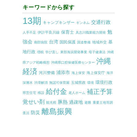
キーワードから探す
13期
交通行政
キャンプキンザー
ギンネム
勉
保育士
伊計平良川線
人手不足
具志川職業能力開発
強会
台湾
基
国民保護
地域外交
南部病院
国道整備
地行政
増税
学び直し
東部海浜開発事業
母子健康法
沖縄
沖縄
県アジア戦略構想
沖縄県口腔保健医療センター
経済
浦添市
河川整備
海上保安庁
海上保安
海洋
環境行政
玉城県政
深層水
渋滞解消
無認可保育園
環境
給付金
補正予算
県営住宅
移設
老人ホーム
覚せい剤
豚熱
過疎地
観光税
避難
重要土地等調
離島振興
防災
査法