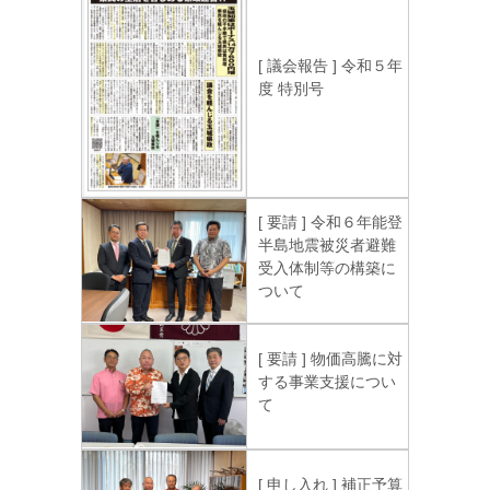
[ 議会報告 ] 令和５年
度 特別号
[ 要請 ] 令和６年能登
半島地震被災者避難
受入体制等の構築に
ついて
[ 要請 ] 物価高騰に対
する事業支援につい
て
[ 申し入れ ] 補正予算