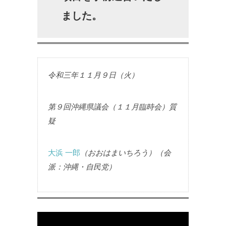
ました。
令和三年１１月９日（火）
第９回沖縄県議会（１１月臨時会）質
疑
大浜 一郎
（おおはまいちろう）（会
派：沖縄・自民党）