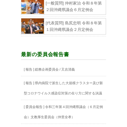
[一般質問] 仲村家治 令和８年第
２回沖縄県議会６月定例会
[代表質問] 島尻忠明 令和８年第
１回沖縄県議会２月定例会
最新の委員会報告書
[ 報告 ] 総務企画委員会 / 又吉清義
[ 報告 ] 県内病院で派生した大規模クラスター及び新
型コロナウイルス感染症対策の在り方に関する決議
[ 委員会報告 ] 令和三年第４回沖縄県議会（６月定例
会）文教厚生委員会（仲里全孝）