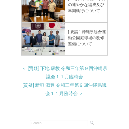
の速やかな編成及び
早期執行について
[ 要請 ] 沖縄県総合運
動公園庭球場の改修
整備について
＜ [質疑] 下地 康教 令和三年第９回沖縄県
議会１１月臨時会
[質疑] 新垣 淑豊 令和三年第９回沖縄県議
会１１月臨時会 ＞