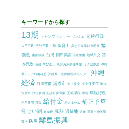
キーワードから探す
13期
交通行政
キャンプキンザー
ギンネム
勉
保育士
伊計平良川線
人手不足
具志川職業能力開発
強会
台湾
基
国民保護
地域外交
南部病院
国道整備
地行政
増税
学び直し
東部海浜開発事業
母子健康法
沖縄
沖縄
県アジア戦略構想
沖縄県口腔保健医療センター
経済
浦添市
河川整備
海上保安庁
海上保安
海洋
環境行政
玉城県政
深層水
渋滞解消
無認可保育園
環境
給付金
補正予算
県営住宅
移設
老人ホーム
覚せい剤
豚熱
過疎地
観光税
避難
重要土地等調
離島振興
防災
査法